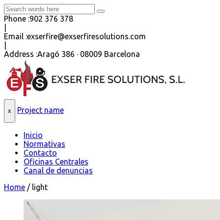
Phone :
902 376 378
|
Email :
exserfire@exserfiresolutions.com
|
Address :
Aragó 386 · 08009 Barcelona
Project name
x
Inicio
Normativas
Contacto
Oficinas Centrales
Canal de denuncias
Home
/
light