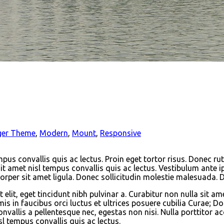
ger Theme
,
Modern
,
Mount
,
Responsive
empus convallis quis ac lectus. Proin eget tortor risus. Donec 
it amet nisl tempus convallis quis ac lectus. Vestibulum ante ip
corper sit amet ligula. Donec sollicitudin molestie malesuada. 
elit, eget tincidunt nibh pulvinar a. Curabitur non nulla sit am
mis in faucibus orci luctus et ultrices posuere cubilia Curae; D
onvallis a pellentesque nec, egestas non nisi. Nulla porttitor 
sl tempus convallis quis ac lectus.