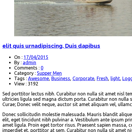
elit quis urnadipiscing, Duis dapibus
On :
17/04/2015
By :
admin
Comments :
0
Category :
Supper Men
Tags :
Awesome
,
Business
,
Corporate
,
Fresh
,
light
,
Log
View : 3192
Sed porttitor lectus nibh. Curabitur non nulla sit amet nisl t
ultricies ligula sed magna dictum porta. Curabitur non nulla s
Curae; Donec velit neque, auctor sit amet aliquam vel, ullam
Donec sollicitudin molestie malesuada. Mauris blandit aliquet 
elit, eget tincidunt nibh pulvinar a. Vestibulum ante ipsum pri
amet ligula. Proin eget tortor risus. Praesent sapien massa, c
imperdiet et, porttitor at sem. Curabitur non nulla sit amet ni